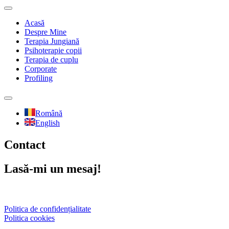
Acasă
Despre Mine
Terapia Jungiană
Psihoterapie copii
Terapia de cuplu
Corporate
Profiling
Română
English
Contact
Lasă-mi un mesaj!
Politica de confidențialitate
Politica cookies